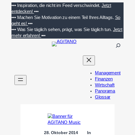
Zum
•••
Inspiration, die nicht im Feed verschwindet.
Jetzt
Inhalt
entdecken!
•••
springen
•••
Machen Sie Motivation zu einem Teil Ihres Alltags.
So
geht es!
•••
•••
Was Sie täglich sehen, prägt, was Sie täglich tun.
Jetzt
mehr erfahren!
•••
S
u
c
h
e
Management
n
Finanzen
Wirtschaft
Panorama
Glossar
28. Oktober 2014
In