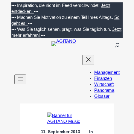
Zum
•••
Inspiration, die nicht im Feed verschwindet.
Jetzt
Inhalt
entdecken!
•••
springen
•••
Machen Sie Motivation zu einem Teil Ihres Alltags.
So
geht es!
•••
•••
Was Sie täglich sehen, prägt, was Sie täglich tun.
Jetzt
mehr erfahren!
•••
S
u
c
h
e
Management
n
Finanzen
Wirtschaft
Panorama
Glossar
11. September 2013
In