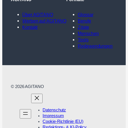
Über AGITANO
Glossar
Werben auf AGITANO
Berufe
Kontakt
Zitate
Menschen
Tools
Redewendungen
© 2026 AGITANO
Datenschutz
Impressum
Cookie-Richtlinie (EU)
Redaktions- & KI-Policy