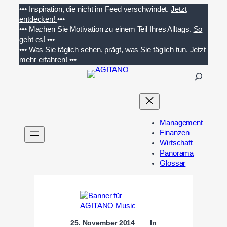
Zum
•••
Inspiration, die nicht im Feed verschwindet.
Jetzt
Inhalt
entdecken!
•••
springen
•••
Machen Sie Motivation zu einem Teil Ihres Alltags.
So
geht es!
•••
•••
Was Sie täglich sehen, prägt, was Sie täglich tun.
Jetzt
mehr erfahren!
•••
S
u
c
h
e
Management
n
Finanzen
Wirtschaft
Panorama
Glossar
25. November 2014
In