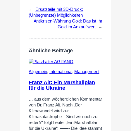
←
Ersatzteile mit 3D-Druck:
(Unbegrenzte) Möglichkeiten
Antikrisen-Währung Gold: Das ist Ihr
Gold im Ankauf wert
→
Ähnliche Beiträge
Allgemein
,
International
,
Management
Franz Alt: Ein Marshallplan
für die Ukraine
… aus dem wöchentlichen Kommentar
von Dr. Franz Alt. Nach „Der
Klimawandel wird zur
Klimakatastrophe – Sind wir noch zu
retten?“ folgt heute: „Ein Marshallplan
für die Ukraine“. ——- Die Idee stammt