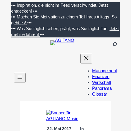
Zum
•••
Inspiration, die nicht im Feed verschwindet.
Jetzt
Inhalt
entdecken!
•••
springen
•••
Machen Sie Motivation zu einem Teil Ihres Alltags.
So
geht es!
•••
•••
Was Sie täglich sehen, prägt, was Sie täglich tun.
Jetzt
mehr erfahren!
•••
S
u
c
h
e
Management
n
Finanzen
Wirtschaft
Panorama
Glossar
22. Mai 2017
In