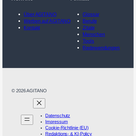
Über AGITANO
Glossar
Werben auf AGITANO
Berufe
Kontakt
Zitate
Menschen
Tools
Redewendungen
© 2026 AGITANO
Datenschutz
Impressum
Cookie-Richtlinie (EU)
Redaktions- & KI-Policy