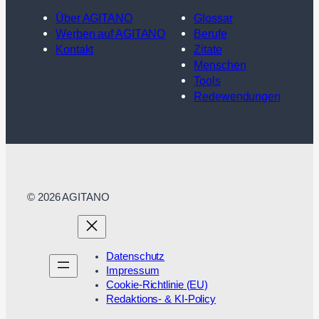
Über AGITANO
Glossar
Werben auf AGITANO
Berufe
Kontakt
Zitate
Menschen
Tools
Redewendungen
© 2026 AGITANO
Datenschutz
Impressum
Cookie-Richtlinie (EU)
Redaktions- & KI-Policy