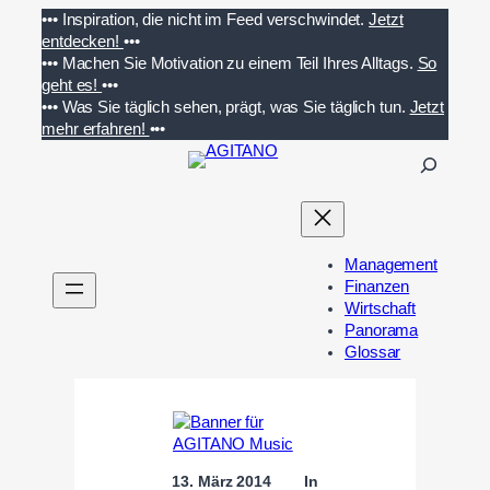
Zum
•••
Inspiration, die nicht im Feed verschwindet.
Jetzt
Inhalt
entdecken!
•••
springen
•••
Machen Sie Motivation zu einem Teil Ihres Alltags.
So
geht es!
•••
•••
Was Sie täglich sehen, prägt, was Sie täglich tun.
Jetzt
mehr erfahren!
•••
S
u
c
h
e
Management
n
Finanzen
Wirtschaft
Panorama
Glossar
13. März 2014
In