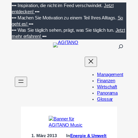
Zum
•••
Inspiration, die nicht im Feed verschwindet.
Jetzt
Inhalt
entdecken!
•••
springen
•••
Machen Sie Motivation zu einem Teil Ihres Alltags.
So
geht es!
•••
•••
Was Sie täglich sehen, prägt, was Sie täglich tun.
Jetzt
mehr erfahren!
•••
S
u
c
h
e
Management
n
Finanzen
Wirtschaft
Panorama
Glossar
1. März 2013
In
Energie & Umwelt