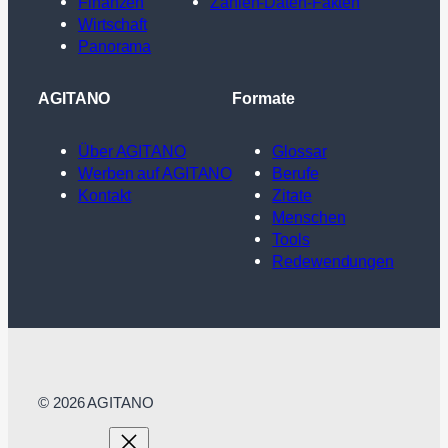
Finanzen
Zahlen-Daten-Fakten
Wirtschaft
Panorama
AGITANO
Formate
Über AGITANO
Glossar
Werben auf AGITANO
Berufe
Kontakt
Zitate
Menschen
Tools
Redewendungen
© 2026 AGITANO