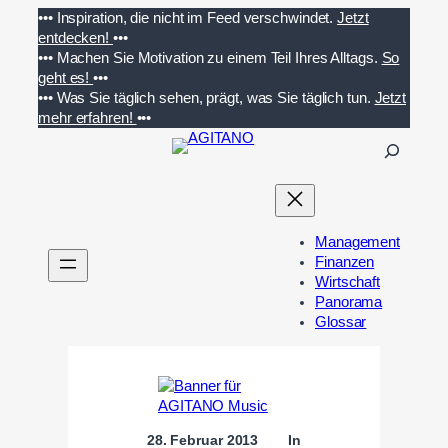
Zum
•••
Inspiration, die nicht im Feed verschwindet.
Jetzt
Inhalt
entdecken!
•••
springen
•••
Machen Sie Motivation zu einem Teil Ihres Alltags.
So
geht es!
•••
•••
Was Sie täglich sehen, prägt, was Sie täglich tun.
Jetzt
mehr erfahren!
•••
S
u
c
h
e
Management
n
Finanzen
Wirtschaft
Panorama
Glossar
28. Februar 2013
In