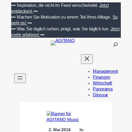
Zum
•••
Inspiration, die nicht im Feed verschwindet.
Jetzt
Inhalt
entdecken!
•••
springen
•••
Machen Sie Motivation zu einem Teil Ihres Alltags.
So
geht es!
•••
•••
Was Sie täglich sehen, prägt, was Sie täglich tun.
Jetzt
mehr erfahren!
•••
S
u
c
h
e
Management
n
Finanzen
Wirtschaft
Panorama
Glossar
2. Mai 2016
In