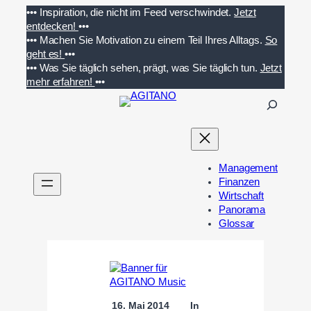
Zum
•••
Inspiration, die nicht im Feed verschwindet.
Jetzt
Inhalt
entdecken!
•••
springen
•••
Machen Sie Motivation zu einem Teil Ihres Alltags.
So
geht es!
•••
•••
Was Sie täglich sehen, prägt, was Sie täglich tun.
Jetzt
mehr erfahren!
•••
S
u
c
h
e
Management
n
Finanzen
Wirtschaft
Panorama
Glossar
16. Mai 2014
In