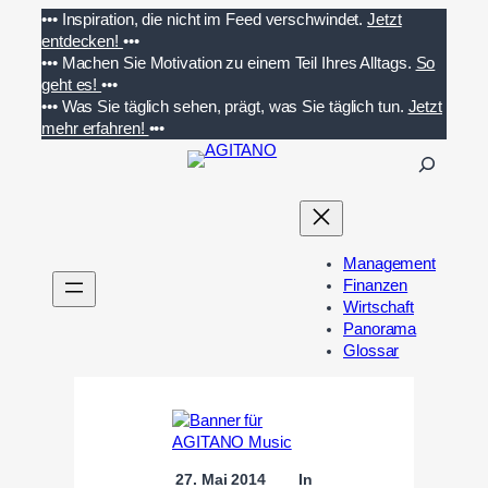
Zum
•••
Inspiration, die nicht im Feed verschwindet.
Jetzt
Inhalt
entdecken!
•••
springen
•••
Machen Sie Motivation zu einem Teil Ihres Alltags.
So
geht es!
•••
•••
Was Sie täglich sehen, prägt, was Sie täglich tun.
Jetzt
mehr erfahren!
•••
S
u
c
h
e
Management
n
Finanzen
Wirtschaft
Panorama
Glossar
27. Mai 2014
In