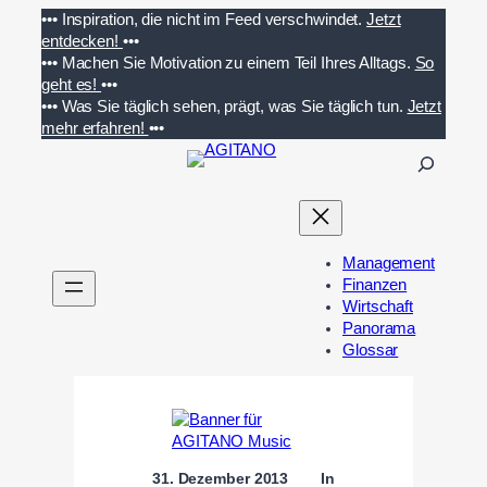
Zum
•••
Inspiration, die nicht im Feed verschwindet.
Jetzt
Inhalt
entdecken!
•••
springen
•••
Machen Sie Motivation zu einem Teil Ihres Alltags.
So
geht es!
•••
•••
Was Sie täglich sehen, prägt, was Sie täglich tun.
Jetzt
mehr erfahren!
•••
S
u
c
h
e
Management
n
Finanzen
Wirtschaft
Panorama
Glossar
31. Dezember 2013
In