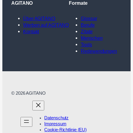
AGITANO
Formate
Über AGITANO
Glossar
Werben auf AGITANO
Berufe
Kontakt
Zitate
Menschen
Tools
Redewendungen
© 2026 AGITANO
Datenschutz
Impressum
Cookie-Richtlinie (EU)