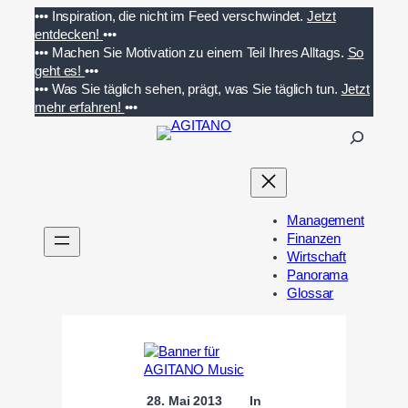
Zum
•••
Inspiration, die nicht im Feed verschwindet.
Jetzt
Inhalt
entdecken!
•••
springen
•••
Machen Sie Motivation zu einem Teil Ihres Alltags.
So
geht es!
•••
•••
Was Sie täglich sehen, prägt, was Sie täglich tun.
Jetzt
mehr erfahren!
•••
S
u
c
h
e
Management
n
Finanzen
Wirtschaft
Panorama
Glossar
28. Mai 2013
In