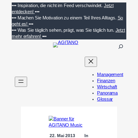
Zum
•••
Inspiration, die nicht im Feed verschwindet.
Jetzt
Inhalt
entdecken!
•••
springen
•••
Machen Sie Motivation zu einem Teil Ihres Alltags.
So
geht es!
•••
•••
Was Sie täglich sehen, prägt, was Sie täglich tun.
Jetzt
mehr erfahren!
•••
S
u
c
h
e
Management
n
Finanzen
Wirtschaft
Panorama
Glossar
22. Mai 2013
In