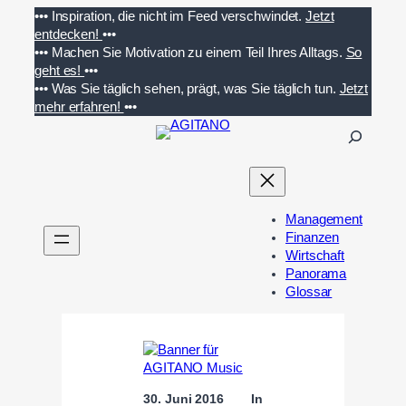
Zum
•••
Inspiration, die nicht im Feed verschwindet.
Jetzt
Inhalt
entdecken!
•••
springen
•••
Machen Sie Motivation zu einem Teil Ihres Alltags.
So
geht es!
•••
•••
Was Sie täglich sehen, prägt, was Sie täglich tun.
Jetzt
mehr erfahren!
•••
S
u
c
h
e
Management
n
Finanzen
Wirtschaft
Panorama
Glossar
30. Juni 2016
In