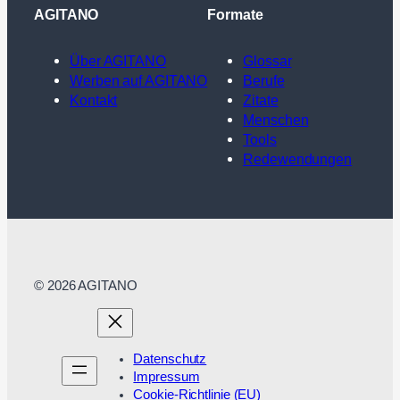
AGITANO
Formate
Über AGITANO
Glossar
Werben auf AGITANO
Berufe
Kontakt
Zitate
Menschen
Tools
Redewendungen
© 2026 AGITANO
Datenschutz
Impressum
Cookie-Richtlinie (EU)