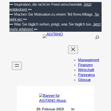
Zum
•••
Inspiration, die nicht im Feed verschwindet.
Jetzt
Inhalt
entdecken!
•••
springen
•••
Machen Sie Motivation zu einem Teil Ihres Alltags.
So
geht es!
•••
•••
Was Sie täglich sehen, prägt, was Sie täglich tun.
Jetzt
mehr erfahren!
•••
S
u
c
h
e
Management
n
Finanzen
Wirtschaft
Panorama
Glossar
20. Februar 2015
In