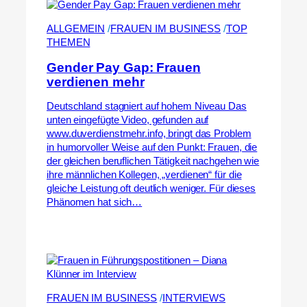
ALLGEMEIN
 /
FRAUEN IM BUSINESS
 /
TOP
THEMEN
Gender Pay Gap: Frauen
verdienen mehr
Deutschland stagniert auf hohem Niveau Das
unten eingefügte Video, gefunden auf
www.duverdienstmehr.info, bringt das Problem
in humorvoller Weise auf den Punkt: Frauen, die
der gleichen beruflichen Tätigkeit nachgehen wie
ihre männlichen Kollegen, „verdienen“ für die
gleiche Leistung oft deutlich weniger. Für dieses
Phänomen hat sich…
FRAUEN IM BUSINESS
 /
INTERVIEWS