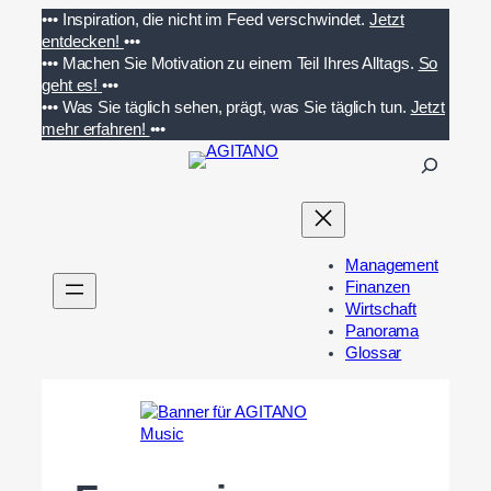
Zum
•••
Inspiration, die nicht im Feed verschwindet.
Jetzt
Inhalt
entdecken!
•••
springen
•••
Machen Sie Motivation zu einem Teil Ihres Alltags.
So
geht es!
•••
•••
Was Sie täglich sehen, prägt, was Sie täglich tun.
Jetzt
mehr erfahren!
•••
S
u
c
h
e
Management
n
Finanzen
Wirtschaft
Panorama
Glossar