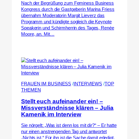
Nach der Begrüßung zum Feminess Business
Kongress durch die Gastgeberin Marina Friess
übernahm Moderatorin Margit Lieverz das
Programm und kündigte sogleich die Keynote
Speakerin und Schirmherrin des Tages, Renée
Moore, an. Mit…
FRAUEN IM BUSINESS
 /
INTERVIEWS
 /
TOP
THEMEN
Stellt euch aufeinander ein! –
Missverständnisse klären – Julia
Kamenik im Interview
Sie nörgelt: „Was ist denn los mit dir?“ – Er hatte
nur einen anstrengenden Tag und antwortet
„Nichts ist.“ Für ihn ist die Sache damit erledigt,