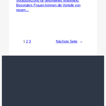
Voraussetzung für gelungenes Marketing.
Besonders Frauen können die Vorteile von
neuen…
1
2
3
Nächste Seite
→