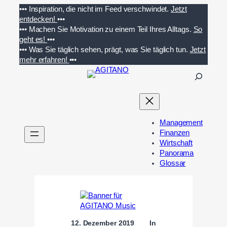
Zum
•••
Inspiration, die nicht im Feed verschwindet.
Jetzt
Inhalt
entdecken!
•••
springen
•••
Machen Sie Motivation zu einem Teil Ihres Alltags.
So
geht es!
•••
•••
Was Sie täglich sehen, prägt, was Sie täglich tun.
Jetzt
mehr erfahren!
•••
S
u
c
h
e
Management
n
Finanzen
Wirtschaft
Panorama
Glossar
12. Dezember 2019
In