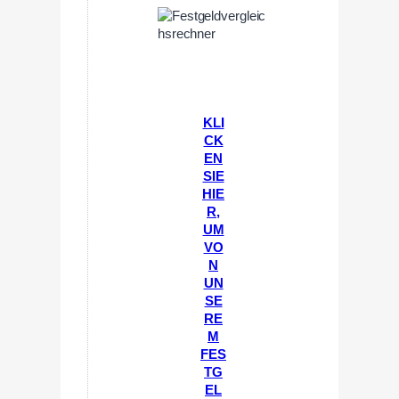
KLI
CK
EN
SIE
HIE
R,
UM
VO
N
UN
SE
RE
M
FES
TG
EL