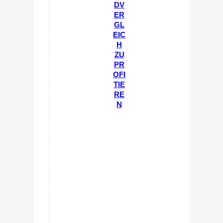
DV
ER
GL
EIC
H
ZU
PR
OFI
TIE
RE
N