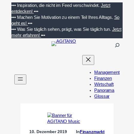
Zum
•••
Inspiration, die nicht im Feed verschwindet.
Jetzt
Inhalt
entdecken!
•••
springen
•••
Machen Sie Motivation zu einem Teil Ihres Alltags.
So
geht es!
•••
•••
Was Sie täglich sehen, prägt, was Sie täglich tun.
Jetzt
mehr erfahren!
•••
S
u
c
h
e
Management
n
Finanzen
Wirtschaft
Panorama
Glossar
10. Dezember 2019
In
Finanzmarkt