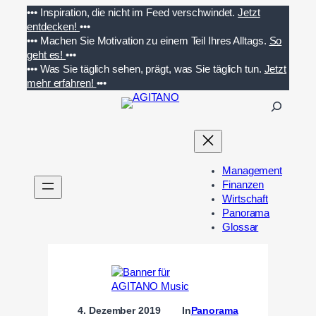
Zum
•••
Inspiration, die nicht im Feed verschwindet.
Jetzt
Inhalt
entdecken!
•••
springen
•••
Machen Sie Motivation zu einem Teil Ihres Alltags.
So
geht es!
•••
•••
Was Sie täglich sehen, prägt, was Sie täglich tun.
Jetzt
mehr erfahren!
•••
S
u
c
h
e
Management
n
Finanzen
Wirtschaft
Panorama
Glossar
4. Dezember 2019
In
Panorama