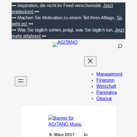
Zum
•••
Inspiration, die nicht im Feed verschwindet.
Jetzt
Inhalt
entdecken!
•••
springen
•••
Machen Sie Motivation zu einem Teil Ihres Alltags.
So
geht es!
•••
•••
Was Sie täglich sehen, prägt, was Sie täglich tun.
Jetzt
mehr erfahren!
•••
S
u
c
h
e
Management
n
Finanzen
Wirtschaft
Panorama
Glossar
8. März 2017
In