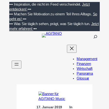
Zum
•••
Inspiration, die nicht im Feed verschwindet.
Jetzt
Inhalt
entdecken!
•••
springen
•••
Machen Sie Motivation zu einem Teil Ihres Alltags.
So
geht es!
•••
•••
Was Sie täglich sehen, prägt, was Sie täglich tun.
Jetzt
mehr erfahren!
•••
S
u
c
h
e
Management
n
Finanzen
Wirtschaft
Panorama
Glossar
17. Januar 2019
In