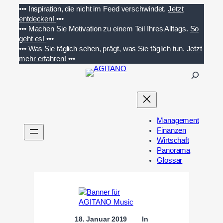
Zum
•••
Inspiration, die nicht im Feed verschwindet.
Jetzt
Inhalt
entdecken!
•••
springen
•••
Machen Sie Motivation zu einem Teil Ihres Alltags.
So
geht es!
•••
•••
Was Sie täglich sehen, prägt, was Sie täglich tun.
Jetzt
mehr erfahren!
•••
S
u
c
h
e
Management
n
Finanzen
Wirtschaft
Panorama
Glossar
18. Januar 2019
In