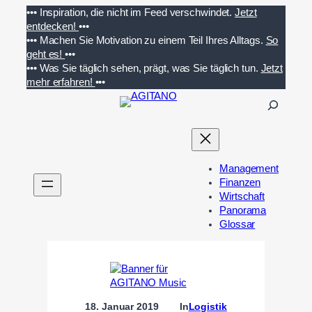
Zum
•••
Inspiration, die nicht im Feed verschwindet.
Jetzt
Inhalt
entdecken!
•••
springen
•••
Machen Sie Motivation zu einem Teil Ihres Alltags.
So
geht es!
•••
•••
Was Sie täglich sehen, prägt, was Sie täglich tun.
Jetzt
mehr erfahren!
•••
S
u
c
h
e
Management
n
Finanzen
Wirtschaft
Panorama
Glossar
18. Januar 2019
In
Logistik