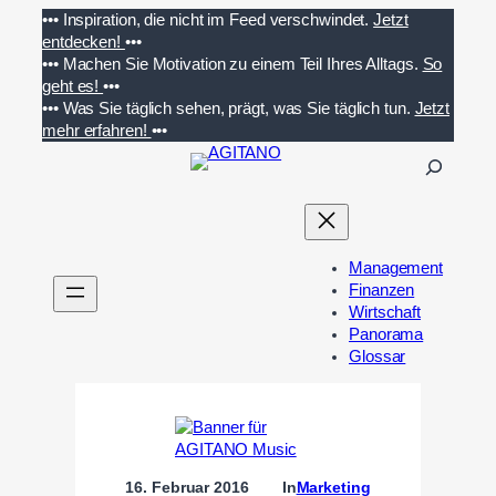
Zum
•••
Inspiration, die nicht im Feed verschwindet.
Jetzt
Inhalt
entdecken!
•••
springen
•••
Machen Sie Motivation zu einem Teil Ihres Alltags.
So
geht es!
•••
•••
Was Sie täglich sehen, prägt, was Sie täglich tun.
Jetzt
mehr erfahren!
•••
S
u
c
h
e
Management
n
Finanzen
Wirtschaft
Panorama
Glossar
16. Februar 2016
In
Marketing