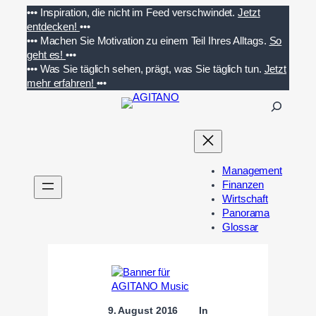
Zum
•••
Inspiration, die nicht im Feed verschwindet.
Jetzt
Inhalt
entdecken!
•••
springen
•••
Machen Sie Motivation zu einem Teil Ihres Alltags.
So
geht es!
•••
•••
Was Sie täglich sehen, prägt, was Sie täglich tun.
Jetzt
mehr erfahren!
•••
S
u
c
h
e
Management
n
Finanzen
Wirtschaft
Panorama
Glossar
9. August 2016
In