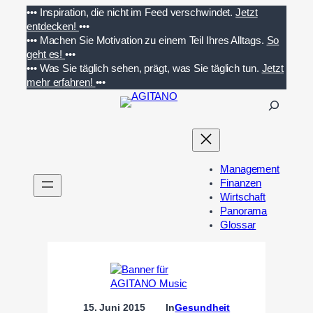
Zum
•••
Inspiration, die nicht im Feed verschwindet.
Jetzt
Inhalt
entdecken!
•••
springen
•••
Machen Sie Motivation zu einem Teil Ihres Alltags.
So
geht es!
•••
•••
Was Sie täglich sehen, prägt, was Sie täglich tun.
Jetzt
mehr erfahren!
•••
S
u
c
h
e
Management
n
Finanzen
Wirtschaft
Panorama
Glossar
15. Juni 2015
In
Gesundheit