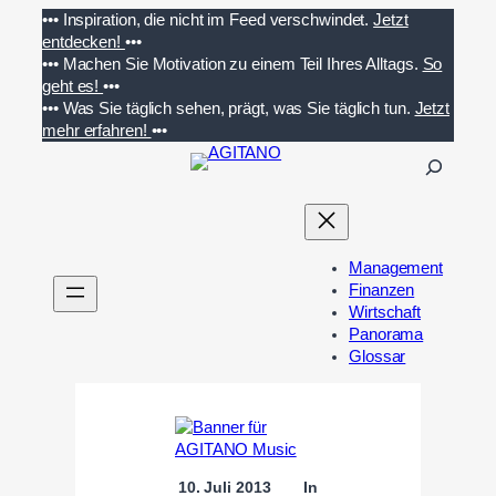
Zum
•••
Inspiration, die nicht im Feed verschwindet.
Jetzt
Inhalt
entdecken!
•••
springen
•••
Machen Sie Motivation zu einem Teil Ihres Alltags.
So
geht es!
•••
•••
Was Sie täglich sehen, prägt, was Sie täglich tun.
Jetzt
mehr erfahren!
•••
S
u
c
h
e
Management
n
Finanzen
Wirtschaft
Panorama
Glossar
10. Juli 2013
In