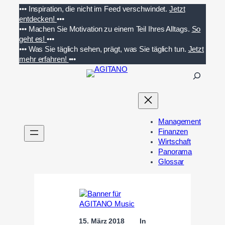
Zum
•••
Inspiration, die nicht im Feed verschwindet.
Jetzt
Inhalt
entdecken!
•••
springen
•••
Machen Sie Motivation zu einem Teil Ihres Alltags.
So
geht es!
•••
•••
Was Sie täglich sehen, prägt, was Sie täglich tun.
Jetzt
mehr erfahren!
•••
S
u
c
h
e
Management
n
Finanzen
Wirtschaft
Panorama
Glossar
15. März 2018
In