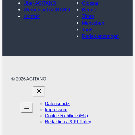
Über AGITANO
Glossar
Werben auf AGITANO
Berufe
Kontakt
Zitate
Menschen
Tools
Redewendungen
© 2026 AGITANO
Datenschutz
Impressum
Cookie-Richtlinie (EU)
Redaktions- & KI-Policy