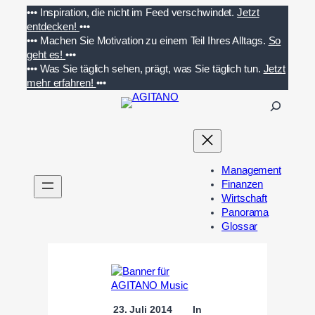
Zum
•••
Inspiration, die nicht im Feed verschwindet.
Jetzt
Inhalt
entdecken!
•••
springen
•••
Machen Sie Motivation zu einem Teil Ihres Alltags.
So
geht es!
•••
•••
Was Sie täglich sehen, prägt, was Sie täglich tun.
Jetzt
mehr erfahren!
•••
S
u
c
h
e
Management
n
Finanzen
Wirtschaft
Panorama
Glossar
23. Juli 2014
In