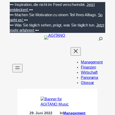
Zum
•••
Inspiration, die nicht im Feed verschwindet.
Jetzt
Inhalt
entdecken!
•••
springen
•••
Machen Sie Motivation zu einem Teil Ihres Alltags.
So
geht es!
•••
•••
Was Sie täglich sehen, prägt, was Sie täglich tun.
Jetzt
mehr erfahren!
•••
S
u
c
h
e
Management
n
Finanzen
Wirtschaft
Panorama
Glossar
29. Juni 2022
In
Management