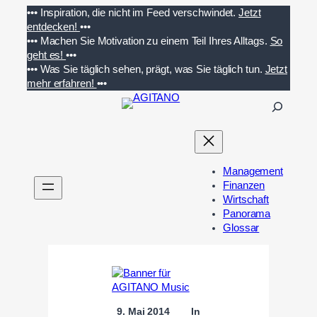
Zum
•••
Inspiration, die nicht im Feed verschwindet.
Jetzt
Inhalt
entdecken!
•••
springen
•••
Machen Sie Motivation zu einem Teil Ihres Alltags.
So
geht es!
•••
•••
Was Sie täglich sehen, prägt, was Sie täglich tun.
Jetzt
mehr erfahren!
•••
S
u
c
h
e
Management
n
Finanzen
Wirtschaft
Panorama
Glossar
9. Mai 2014
In