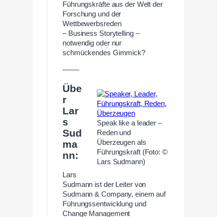
Führungskräfte aus der Welt der
Forschung und der
Wettbewerbsreden
– Business Storytelling –
notwendig oder nur
schmückendes Gimmick?
——-
Übe
r
Lar
s
Speak like a leader –
Sud
Reden und
Überzeugen als
ma
Führungskraft (Foto: ©
nn:
Lars Sudmann)
Lars
Sudmann ist der Leiter von
Sudmann & Company, einem auf
Führungssentwicklung und
Change Management