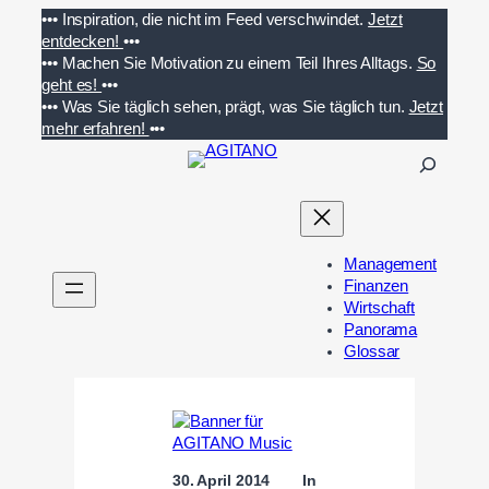
Zum
•••
Inspiration, die nicht im Feed verschwindet.
Jetzt
Inhalt
entdecken!
•••
springen
•••
Machen Sie Motivation zu einem Teil Ihres Alltags.
So
geht es!
•••
•••
Was Sie täglich sehen, prägt, was Sie täglich tun.
Jetzt
mehr erfahren!
•••
S
u
c
h
e
Management
n
Finanzen
Wirtschaft
Panorama
Glossar
30. April 2014
In