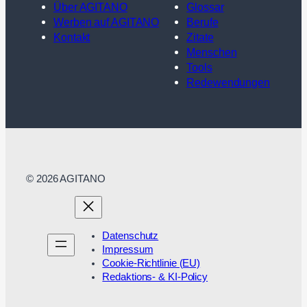
Über AGITANO
Glossar
Werben auf AGITANO
Berufe
Kontakt
Zitate
Menschen
Tools
Redewendungen
© 2026 AGITANO
Datenschutz
Impressum
Cookie-Richtlinie (EU)
Redaktions- & KI-Policy