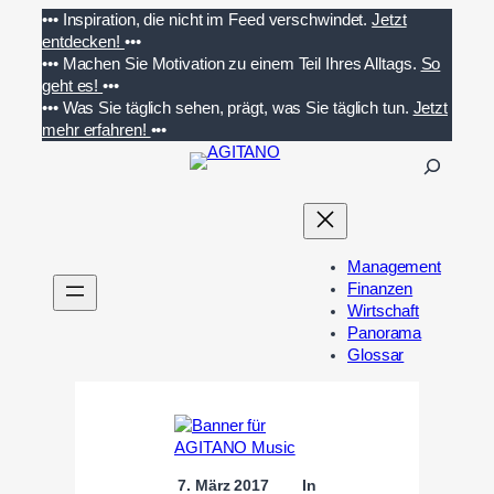
Zum
•••
Inspiration, die nicht im Feed verschwindet.
Jetzt
Inhalt
entdecken!
•••
springen
•••
Machen Sie Motivation zu einem Teil Ihres Alltags.
So
geht es!
•••
•••
Was Sie täglich sehen, prägt, was Sie täglich tun.
Jetzt
mehr erfahren!
•••
S
u
c
h
e
Management
n
Finanzen
Wirtschaft
Panorama
Glossar
7. März 2017
In