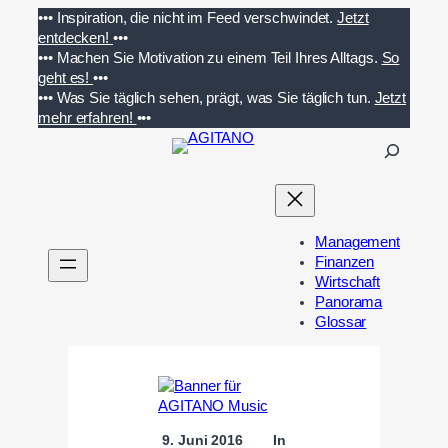
Zum
•••
Inspiration, die nicht im Feed verschwindet.
Jetzt
Inhalt
entdecken!
•••
springen
•••
Machen Sie Motivation zu einem Teil Ihres Alltags.
So
geht es!
•••
•••
Was Sie täglich sehen, prägt, was Sie täglich tun.
Jetzt
mehr erfahren!
•••
S
u
c
h
e
Management
n
Finanzen
Wirtschaft
Panorama
Glossar
9. Juni 2016
In