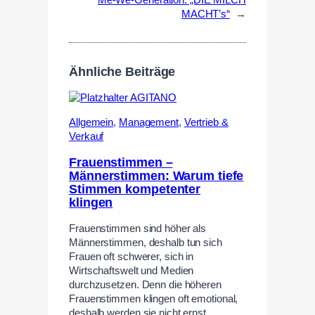
Me-We-Generation: „DIE MILCH
MACHT’s“
→
Ähnliche Beiträge
Allgemein
,
Management
,
Vertrieb &
Verkauf
Frauenstimmen –
Männerstimmen: Warum tiefe
Stimmen kompetenter
klingen
Frauenstimmen sind höher als
Männerstimmen, deshalb tun sich
Frauen oft schwerer, sich in
Wirtschaftswelt und Medien
durchzusetzen. Denn die höheren
Frauenstimmen klingen oft emotional,
deshalb werden sie nicht ernst