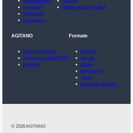
Management
Bücher
Finanzen
Zahlen-Daten-Fakten
Wirtschaft
Panorama
AGITANO
Formate
Über AGITANO
Glossar
Werben auf AGITANO
Berufe
Kontakt
Zitate
Menschen
Tools
Redewendungen
© 2026 AGITANO