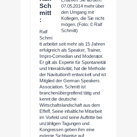
Erfahren Sie ab dem
Sch
07.05.2014 mehr über
mitt
den Umgang mit
Kollegen, die Sie nicht
:
mögen. (Foto: © Ralf
Schmitt)
Ralf
Schmi
tt arbeitet seit mehr als 15 Jahren
erfolgreich als Speaker, Trainer,
Impro-Comedian und Moderator.
Er gilt als Experte für Spontaneität
und Interaktivität, hat die Methode
der Navituition® entwickelt und ist
Mitglied der German Speakers
Association. Schmitt ist
branchenübergreifend tätig und
kennt die deutsche
Wirtschaftslandschaft aus dem
Effeff. Seine inhaltliche Mitarbeit
im Vorfeld und seine Auftritte bei
unzähligen Tagungen und
Kongressen geben ihm eine
externe Sichtweise auf