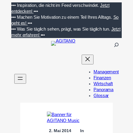
Zum
•••
Inspiration, die nicht im Feed verschwindet.
Jetzt
Inhalt
entdecken!
•••
springen
•••
Machen Sie Motivation zu einem Teil Ihres Alltags.
So
geht es!
•••
•••
Was Sie täglich sehen, prägt, was Sie täglich tun.
Jetzt
mehr erfahren!
•••
S
u
c
h
e
Management
n
Finanzen
Wirtschaft
Panorama
Glossar
2. Mai 2014
In