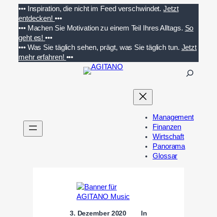
Zum
•••
Inspiration, die nicht im Feed verschwindet.
Jetzt
Inhalt
entdecken!
•••
springen
•••
Machen Sie Motivation zu einem Teil Ihres Alltags.
So
geht es!
•••
•••
Was Sie täglich sehen, prägt, was Sie täglich tun.
Jetzt
mehr erfahren!
•••
S
u
c
h
e
Management
n
Finanzen
Wirtschaft
Panorama
Glossar
3. Dezember 2020
In