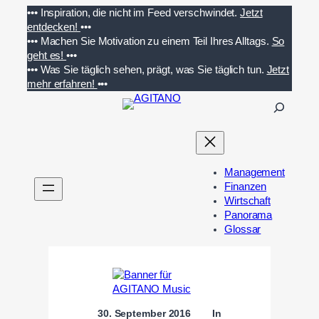
Zum
•••
Inspiration, die nicht im Feed verschwindet.
Jetzt
Inhalt
entdecken!
•••
springen
•••
Machen Sie Motivation zu einem Teil Ihres Alltags.
So
geht es!
•••
•••
Was Sie täglich sehen, prägt, was Sie täglich tun.
Jetzt
mehr erfahren!
•••
S
u
c
h
e
Management
n
Finanzen
Wirtschaft
Panorama
Glossar
30. September 2016
In