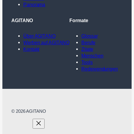
Panorama
AGITANO
Formate
Über AGITANO
Glossar
Werben auf AGITANO
Berufe
Kontakt
Zitate
Menschen
Tools
Redewendungen
© 2026 AGITANO