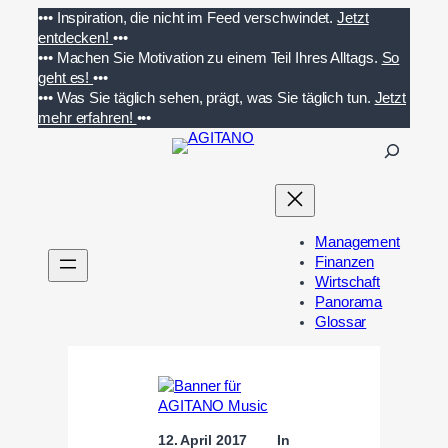
Zum
•••
Inspiration, die nicht im Feed verschwindet.
Jetzt
Inhalt
entdecken!
•••
springen
•••
Machen Sie Motivation zu einem Teil Ihres Alltags.
So
geht es!
•••
•••
Was Sie täglich sehen, prägt, was Sie täglich tun.
Jetzt
mehr erfahren!
•••
S
u
c
h
e
Management
n
Finanzen
Wirtschaft
Panorama
Glossar
12. April 2017
In