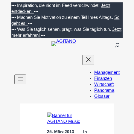
Zum
•••
Inspiration, die nicht im Feed verschwindet.
Jetzt
Inhalt
entdecken!
•••
springen
•••
Machen Sie Motivation zu einem Teil Ihres Alltags.
So
geht es!
•••
•••
Was Sie täglich sehen, prägt, was Sie täglich tun.
Jetzt
mehr erfahren!
•••
S
u
c
h
e
Management
n
Finanzen
Wirtschaft
Panorama
Glossar
25. März 2013
In