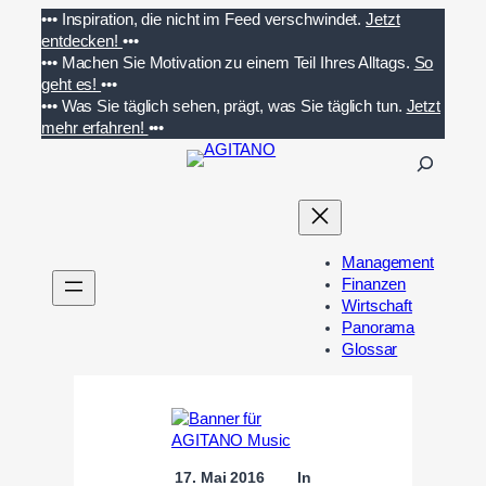
Zum
•••
Inspiration, die nicht im Feed verschwindet.
Jetzt
Inhalt
entdecken!
•••
springen
•••
Machen Sie Motivation zu einem Teil Ihres Alltags.
So
geht es!
•••
•••
Was Sie täglich sehen, prägt, was Sie täglich tun.
Jetzt
mehr erfahren!
•••
S
u
c
h
e
Management
n
Finanzen
Wirtschaft
Panorama
Glossar
17. Mai 2016
In