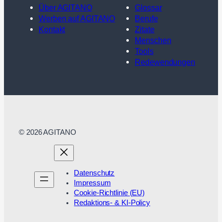
Über AGITANO
Glossar
Werben auf AGITANO
Berufe
Kontakt
Zitate
Menschen
Tools
Redewendungen
© 2026 AGITANO
Datenschutz
Impressum
Cookie-Richtlinie (EU)
Redaktions- & KI-Policy