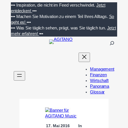
Zum
•••
Inspiration, die nicht im Feed verschwindet.
Jetzt
Inhalt
entdecken!
•••
springen
•••
Machen Sie Motivation zu einem Teil Ihres Alltags.
So
geht es!
•••
•••
Was Sie täglich sehen, prägt, was Sie täglich tun.
Jetzt
mehr erfahren!
•••
S
u
c
h
e
Management
n
Finanzen
Wirtschaft
Panorama
Glossar
17. Mai 2016
In