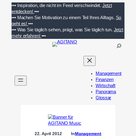
Zum
•••
Inspiration, die nicht im Feed verschwindet.
Jetzt
Inhalt
entdecken!
•••
springen
•••
Machen Sie Motivation zu einem Teil Ihres Alltags.
So
geht es!
•••
•••
Was Sie täglich sehen, prägt, was Sie täglich tun.
Jetzt
mehr erfahren!
•••
S
u
c
h
e
Management
n
Finanzen
Wirtschaft
Panorama
Glossar
22. April 2012
In
Management