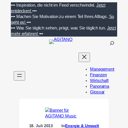
Zum
•••
Inspiration, die nicht im Feed verschwindet.
Jetzt
Inhalt
entdecken!
•••
springen
•••
Machen Sie Motivation zu einem Teil Ihres Alltags.
So
geht es!
•••
•••
Was Sie täglich sehen, prägt, was Sie täglich tun.
Jetzt
mehr erfahren!
•••
S
u
c
h
e
Management
n
Finanzen
Wirtschaft
Panorama
Glossar
18. Juli 2013
In
Energie & Umwelt