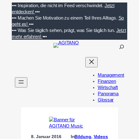
Zum
•••
Inspiration, die nicht im Feed verschwindet.
Jetzt
Inhalt
entdecken!
•••
springen
•••
Machen Sie Motivation zu einem Teil Ihres Alltags.
So
geht es!
•••
•••
Was Sie täglich sehen, prägt, was Sie täglich tun.
Jetzt
mehr erfahren!
•••
S
u
c
h
e
Management
n
Finanzen
Wirtschaft
Panorama
Glossar
8. Januar 2016
In
Bildung
, 
Videos