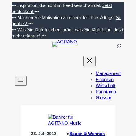
Zum
•••
Inspiration, die nicht im Feed verschwindet.
Jetzt
Inhalt
entdecken!
•••
springen
•••
Machen Sie Motivation zu einem Teil Ihres Alltags.
So
geht es!
•••
•••
Was Sie täglich sehen, prägt, was Sie täglich tun.
Jetzt
mehr erfahren!
•••
S
u
c
h
e
Management
n
Finanzen
Wirtschaft
Panorama
Glossar
23. Juli 2013
In
Bauen & Wohnen