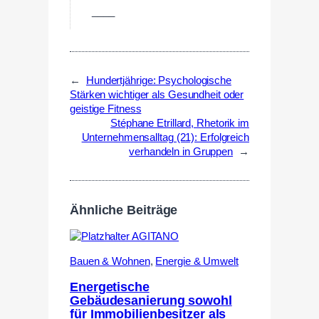
____
←
Hundertjährige: Psychologische
Stärken wichtiger als Gesundheit oder
geistige Fitness
Stéphane Etrillard, Rhetorik im
Unternehmensalltag (21): Erfolgreich
verhandeln in Gruppen
→
Ähnliche Beiträge
Bauen & Wohnen
,
Energie & Umwelt
Energetische
Gebäudesanierung sowohl
für Immobilienbesitzer als