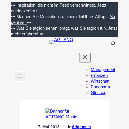
Zum
•••
Inspiration, die nicht im Feed verschwindet.
Jetzt
Inhalt
entdecken!
•••
springen
•••
Machen Sie Motivation zu einem Teil Ihres Alltags.
So
geht es!
•••
•••
Was Sie täglich sehen, prägt, was Sie täglich tun.
Jetzt
mehr erfahren!
•••
S
u
c
h
e
Management
n
Finanzen
Wirtschaft
Panorama
Glossar
7. Mai 2013
In
Allgemein