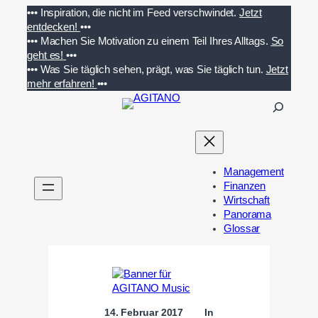
Zum
•••
Inspiration, die nicht im Feed verschwindet.
Jetzt
Inhalt
entdecken!
•••
springen
•••
Machen Sie Motivation zu einem Teil Ihres Alltags.
So
geht es!
•••
•••
Was Sie täglich sehen, prägt, was Sie täglich tun.
Jetzt
mehr erfahren!
•••
S
u
c
h
e
Management
n
Finanzen
Wirtschaft
Panorama
Glossar
14. Februar 2017
In