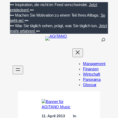
Zum
•••
Inspiration, die nicht im Feed verschwindet.
Jetzt
Inhalt
entdecken!
•••
springen
•••
Machen Sie Motivation zu einem Teil Ihres Alltags.
So
geht es!
•••
•••
Was Sie täglich sehen, prägt, was Sie täglich tun.
Jetzt
mehr erfahren!
•••
S
u
c
h
e
Management
n
Finanzen
Wirtschaft
Panorama
Glossar
11. April 2013
In