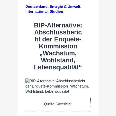
Deutschland
, 
Energie & Umwelt
, 
International
, 
Studien
BIP-Alternative:
Abschlussberic
ht der Enquete-
Kommission
„Wachstum,
Wohlstand,
Lebensqualität“
Quelle Coverbild: