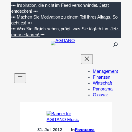
Zum
•••
Inspiration, die nicht im Feed verschwindet.
Jetzt
Inhalt
entdecken!
•••
springen
•••
Machen Sie Motivation zu einem Teil Ihres Alltags.
So
geht es!
•••
•••
Was Sie täglich sehen, prägt, was Sie täglich tun.
Jetzt
mehr erfahren!
•••
S
u
c
h
e
Management
n
Finanzen
Wirtschaft
Panorama
Glossar
31. Juli 2012
In
Panorama