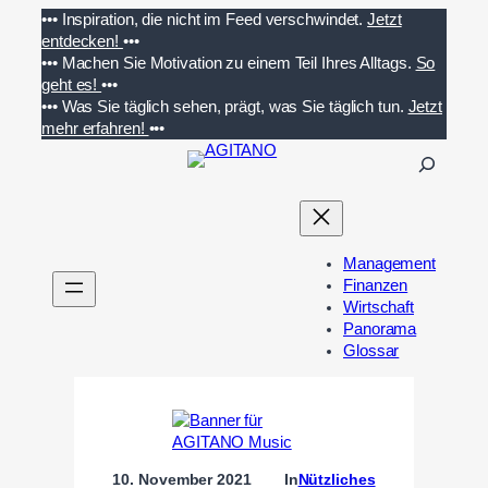
Zum
•••
Inspiration, die nicht im Feed verschwindet.
Jetzt
Inhalt
entdecken!
•••
springen
•••
Machen Sie Motivation zu einem Teil Ihres Alltags.
So
geht es!
•••
•••
Was Sie täglich sehen, prägt, was Sie täglich tun.
Jetzt
mehr erfahren!
•••
S
u
c
h
e
Management
n
Finanzen
Wirtschaft
Panorama
Glossar
10. November 2021
In
Nützliches